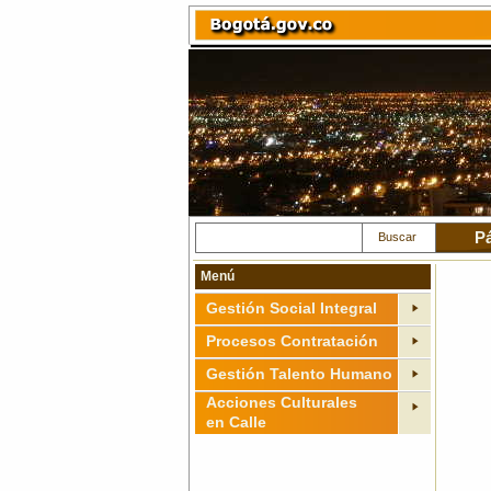
Pá
Buscar
Menú
Gestión Social Integral
Procesos Contratación
Gestión Talento Humano
Acciones Culturales
en Calle