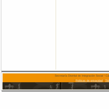
.
Secretaría Distrital de Integración Social
Car
.
Políticas de privacidad
|
Té