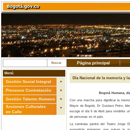
Página principal
Buscar
Menú
Día Nacional de la memoria y la
Gestión Social Integral
Procesos Contratación
Bogotá Humana, dign
Gestión Talento Humano
Con una marcha para dignificar la memori
Mayor de Bogotá, Dr Gustavo Petro, lider
Acciones Culturales
en Calle
escoge el día 9 de Abril para rendirles u
de personas en el país.
La caminata partirá del Teatro Jorge El
expondrán imágenes que pulsan la me